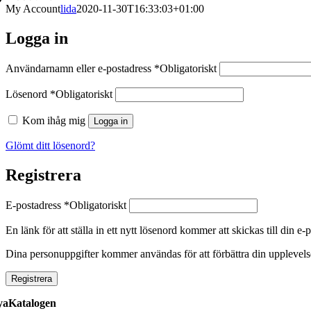
My Account
lida
2020-11-30T16:33:03+01:00
Logga in
Användarnamn eller e-postadress
*
Obligatoriskt
Lösenord
*
Obligatoriskt
Kom ihåg mig
Logga in
Glömt ditt lösenord?
Registrera
E-postadress
*
Obligatoriskt
En länk för att ställa in ett nytt lösenord kommer att skickas till din e-
Dina personuppgifter kommer användas för att förbättra din upplevelse
Registrera
aKatalogen