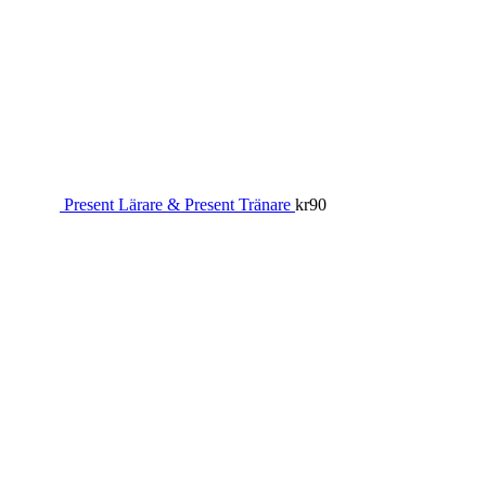
Present Lärare & Present Tränare
kr
90