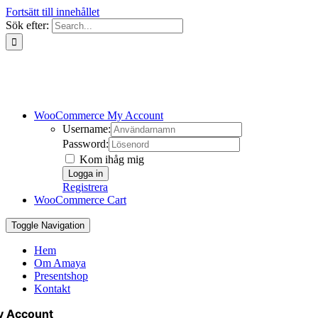
Fortsätt till innehållet
Sök efter:
WooCommerce My Account
Username:
Password:
Kom ihåg mig
Registrera
WooCommerce Cart
Toggle Navigation
Hem
Om Amaya
Presentshop
Kontakt
y Account