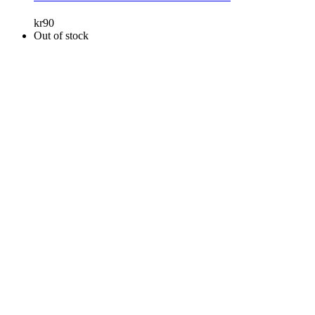
kr
90
Out of stock