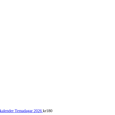
alender Temadagar 2026
kr
180