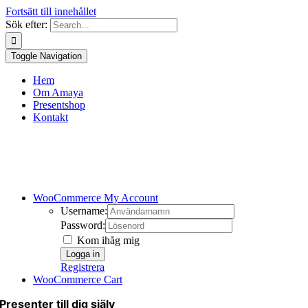
Fortsätt till innehållet
Sök efter:
Toggle Navigation
Hem
Om Amaya
Presentshop
Kontakt
WooCommerce My Account
Username:
Password:
Kom ihåg mig
Registrera
WooCommerce Cart
Presenter till dig själv