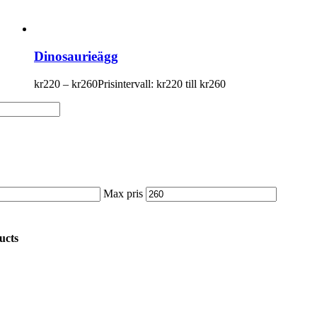
Dinosaurieägg
kr
220
–
kr
260
Prisintervall: kr220 till kr260
Max pris
ucts