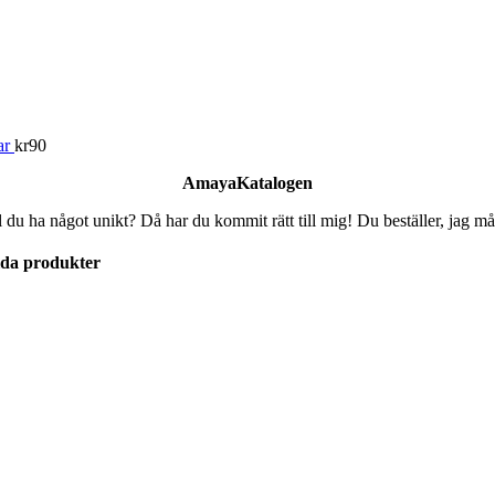
ar
kr
90
AmayaKatalogen
l du ha något unikt? Då har du kommit rätt till mig! Du beställer, jag må
lda produkter