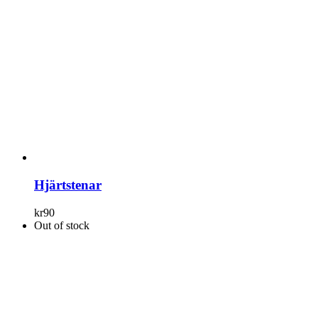
Hjärtstenar
kr
90
Out of stock