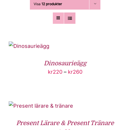
Visa
12 produkter
Dinosaurieägg
Prisintervall:
kr
220
–
kr
260
kr220
till
kr260
Present Lärare & Present Tränare