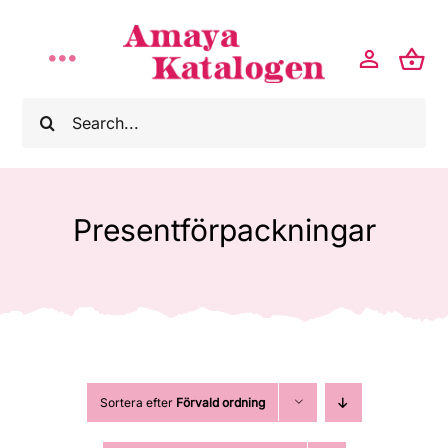
Fortsätt
till
Toggle
innehållet
Sök
Navigation
Hem
efter:
Om Amaya
Presentförpackningar
Presentshop
Kontakt
Sortera efter
Förvald ordning