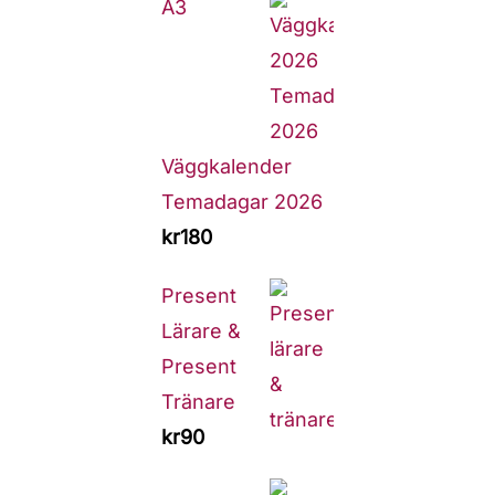
A3
Väggkalender
Temadagar 2026
kr
180
Present
Lärare &
Present
Tränare
kr
90