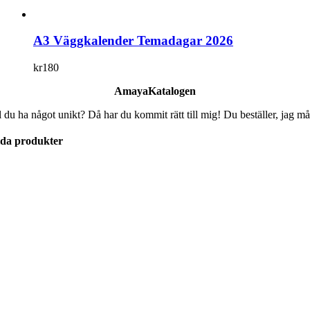
A3 Väggkalender Temadagar 2026
kr
180
AmayaKatalogen
l du ha något unikt? Då har du kommit rätt till mig! Du beställer, jag må
lda produkter