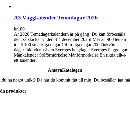
A3 Väggkalender Temadagar 2026
kr
180
År 2026 Temadagarkalendern är på gång! Du kan förbeställa
den, så skickar vi den 3-4 december 2025! Mer än 900 teman
totalt 100 smaskiga dagar 150 roliga dagar 200 tänkvärda
dagar Inkluderar även Sveriges helgdagar Sveriges flaggdagar
Månkalender Solförmörkelse Månförmörkelse En riktig allt-i-
ett-kalender!
AmayaKatalogen
l du ha något unikt? Då har du kommit rätt till mig! Du beställer, jag må
lda produkter