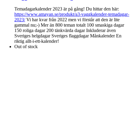
Temadagarkalender 2023 är på gång! Du hittar den här:
https://www.amayan.se/produkt/a3-vaggkalender-temadagar-
2023/
Vi har kvar från 2022 men vi förstår att den är lite
gammal nu;-) Mer än 800 teman totalt 100 smaskiga dagar
150 roliga dagar 200 tänkvärda dagar Inkluderar även
Sveriges helgdagar Sveriges flaggdagar Månkalender En
riktig allt-i-ett-kalender!
Out of stock