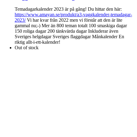
Temadagarkalender 2023 är på gång! Du hittar den här:
https://www.amayan.se/produkt/a3-vaggkalender-temadagar-
2023/
Vi har kvar från 2022 men vi förstår att den är lite
gammal nu;-) Mer än 800 teman totalt 100 smaskiga dagar
150 roliga dagar 200 tänkvärda dagar Inkluderar även
Sveriges helgdagar Sveriges flaggdagar Månkalender En
riktig allt-i-ett-kalender!
Out of stock