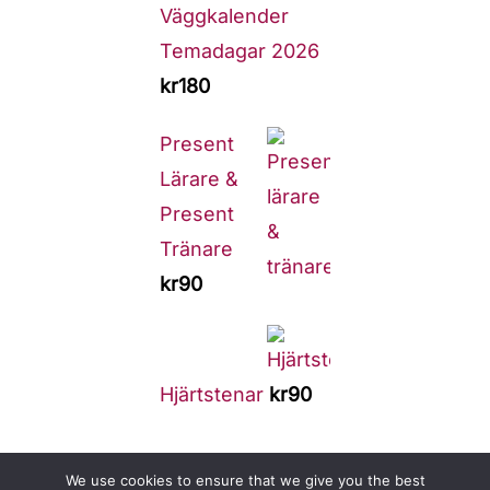
Väggkalender
Temadagar 2026
kr
180
Present
Lärare &
Present
Tränare
kr
90
Hjärtstenar
kr
90
We use cookies to ensure that we give you the best