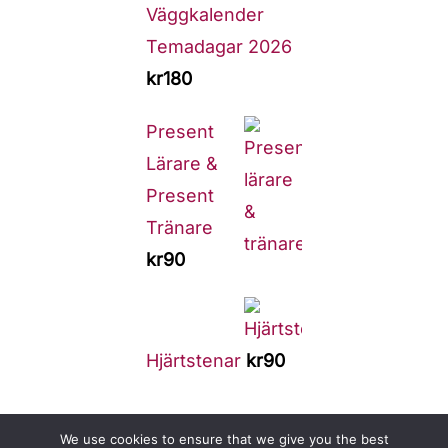
Väggkalender
Temadagar 2026
kr
180
Present
Lärare &
Present
Tränare
kr
90
Hjärtstenar
kr
90
We use cookies to ensure that we give you the best