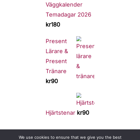
Väggkalender
Temadagar 2026
kr
180
Present
Lärare &
Present
Tränare
kr
90
Hjärtstenar
kr
90
We use cookies to ensure that we give you the best