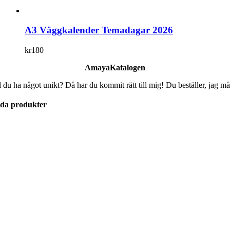
A3 Väggkalender Temadagar 2026
kr
180
AmayaKatalogen
l du ha något unikt? Då har du kommit rätt till mig! Du beställer, jag må
lda produkter