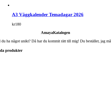
A3 Väggkalender Temadagar 2026
kr
180
AmayaKatalogen
l du ha något unikt? Då har du kommit rätt till mig! Du beställer, jag må
lda produkter