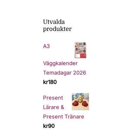
Utvalda
produkter
A3
Väggkalender
Temadagar 2026
kr
180
Present
Lärare &
Present Tränare
kr
90