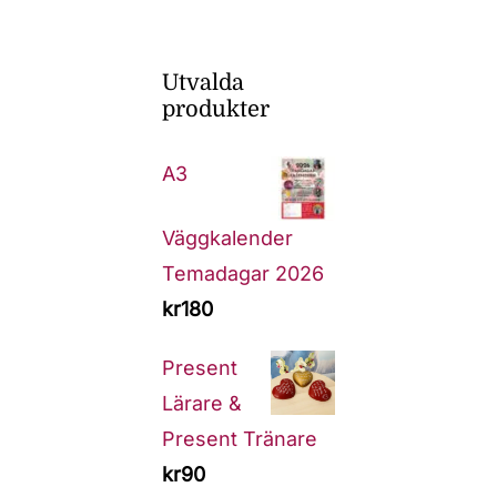
Utvalda
produkter
A3
Väggkalender
Temadagar 2026
kr
180
Present
Lärare &
Present Tränare
kr
90