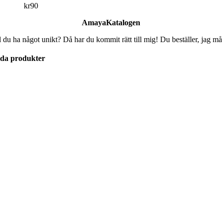
kr
90
AmayaKatalogen
l du ha något unikt? Då har du kommit rätt till mig! Du beställer, jag må
lda produkter