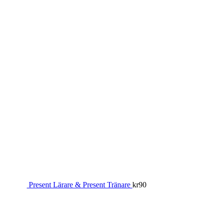
Present Lärare & Present Tränare
kr
90