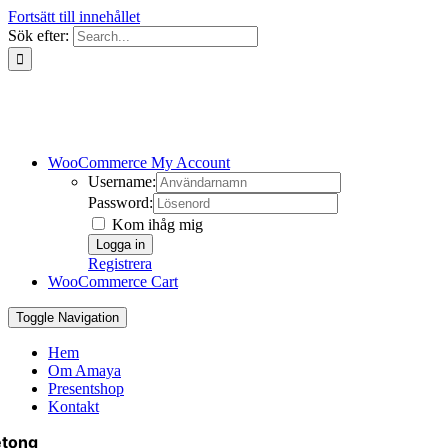
Fortsätt till innehållet
Sök efter:
WooCommerce My Account
Username:
Password:
Kom ihåg mig
Registrera
WooCommerce Cart
Toggle Navigation
Hem
Om Amaya
Presentshop
Kontakt
etong