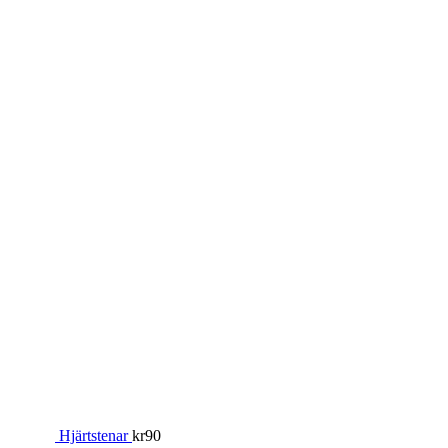
Hjärtstenar
kr
90