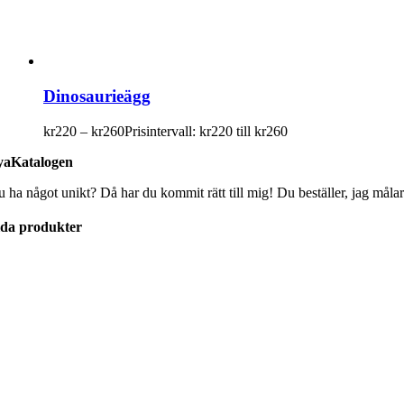
Dinosaurieägg
kr
220
–
kr
260
Prisintervall: kr220 till kr260
aKatalogen
u ha något unikt? Då har du kommit rätt till mig! Du beställer, jag målar
lda produkter