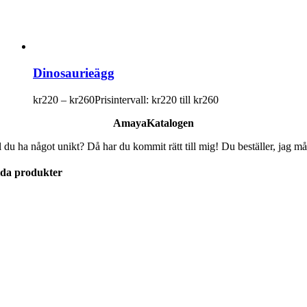
Dinosaurieägg
kr
220
–
kr
260
Prisintervall: kr220 till kr260
AmayaKatalogen
l du ha något unikt? Då har du kommit rätt till mig! Du beställer, jag må
lda produkter