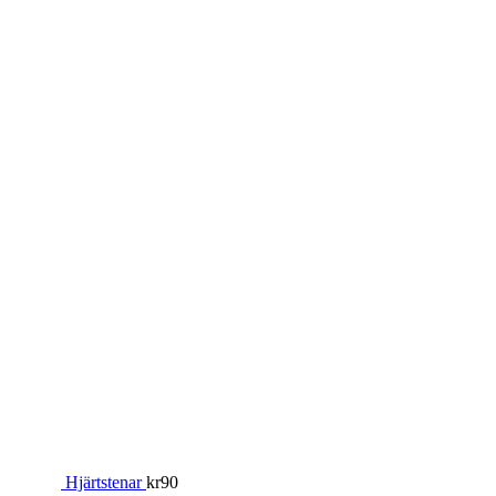
Hjärtstenar
kr
90