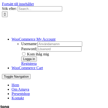
Fortsätt till innehållet
Sök efter:
WooCommerce My Account
Username:
Password:
Kom ihåg mig
Registrera
WooCommerce Cart
Toggle Navigation
Hem
Om Amaya
Presentshop
Kontakt
etong