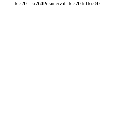
kr
220
–
kr
260
Prisintervall: kr220 till kr260