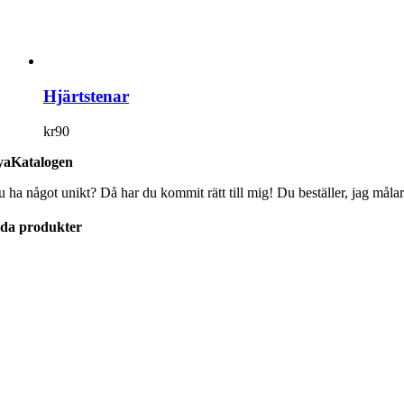
Hjärtstenar
kr
90
aKatalogen
u ha något unikt? Då har du kommit rätt till mig! Du beställer, jag målar
lda produkter