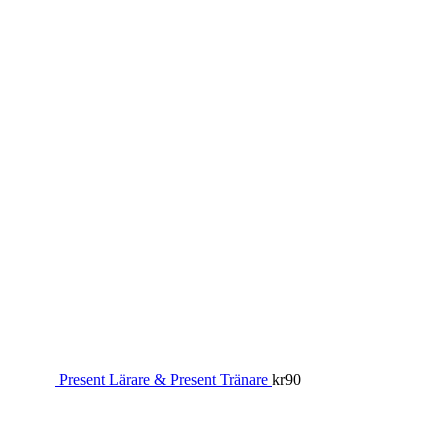
Present Lärare & Present Tränare
kr
90