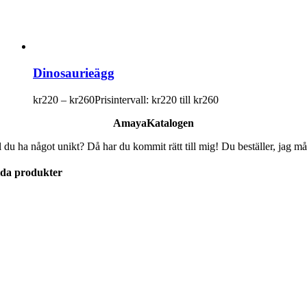
Dinosaurieägg
kr
220
–
kr
260
Prisintervall: kr220 till kr260
AmayaKatalogen
l du ha något unikt? Då har du kommit rätt till mig! Du beställer, jag må
lda produkter