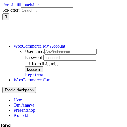
Fortsätt till innehållet
Sök efter:
WooCommerce My Account
Username:
Password:
Kom ihåg mig
Registrera
WooCommerce Cart
Toggle Navigation
Hem
Om Amaya
Presentshop
Kontakt
etong