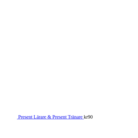
Present Lärare & Present Tränare
kr
90