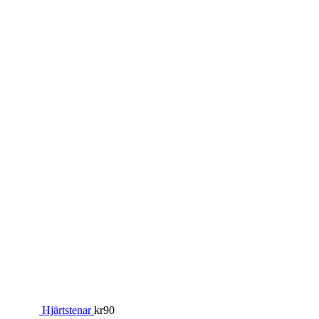
Hjärtstenar
kr
90