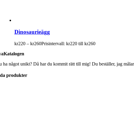
Dinosaurieägg
kr
220
–
kr
260
Prisintervall: kr220 till kr260
aKatalogen
u ha något unikt? Då har du kommit rätt till mig! Du beställer, jag målar
lda produkter